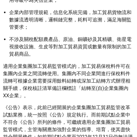
用等級不為失信企業；
企業內部管理規範，信息化系統完備，加工貿易貨物流和
數據流透明清晰，邏輯鏈完整，耗料可追溯，滿足海關監
管要求；
不涉及關稅配額農產品、原油、銅礦砂及其精礦、衛星電
視接收設施、生皮等對加工貿易資質或數量有限制的加工
貿易商品。
適用企業集團加工貿易監管模式的，加工貿易保稅料件可在
集團內企業之間流轉使用。集團內不同企業間進行保稅料件
流轉可根據企業需要採用餘料結轉或深加工結轉方式辦理相
關手續，保稅核註清單備註欄標註「結轉至(自)企業集團內
XX企業」。
《公告》表示，此前已經開展的企業集團加工貿易監管改革
試點業務，統一按照《公告》規定執行。而前期試點企業中
不符合《公告》所列的條件，可繼續適用企業集團加工貿易
監管模式，主管海關應加強對企業的指導、培育，使其盡快
符合開展條件；如前期試點企業至2022年12月31日仍無法滿