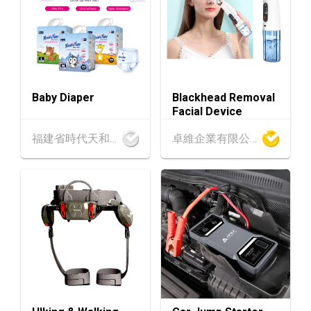
25-27
中國國際紡織⾯料及輔料（秋冬）博覽會 (202
AUG
6年8月25至27日)
香港
26.08.2026
26
「中小企資援組」網絡研討會系列︰AI「資」
AUG
持・中小企出海攻略 -【一人公司×AI】資助驅
Baby Diaper
Blackhead Removal
動觸達全球
Facial Device
1-5
香港
01.09.2026 - 05.09.2026
福建省時代天和實業有限公司
卓維企業有限公司
SEP
國際名表薈萃 2026 (香港會議展覽中心)
香港
01.09.2026 - 05.09.2026
1-5
香港貿發局香港鐘表展 2026 (香港會議展覽中
SEP
心)
2-5
香港
02.09.2026 - 05.09.2026
SEP
香港國際時尚匯展 2026 (香港會議展覽中心)
9-10
香港
09.09.2026 - 10.09.2026