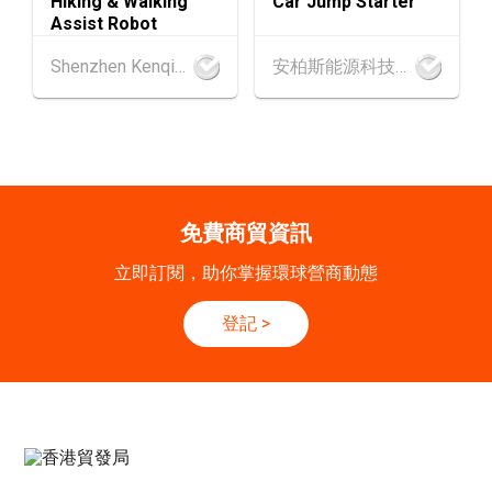
HIking & Walking
Car Jump Starter
SEP
一帶一路高峰論壇2026
Assist Robot
香港
09.09.2026
Shenzhen Kenqing Technology Co., Ltd.
安柏斯能源科技有限公司
9
[數碼學堂] 中小企外貿超前部署 2027：AI Age
SEP
nt自動化 • 智能物流 • 貿易增長新布局
20-24
香港
20.09.2026 - 24.09.2026
SEP
運輸物流學會國際會議 2026
免費商貿資訊
21/9
新加坡
21.09.2026 - 27.09.2027
立即訂閱，助你掌握環球營商動態
-27/9
「香港好物節 (東盟)」2026
登記
>
香港
13.10.2026 - 16.10.2026
13-16
國際電子組件及生產技術展 2026 (香港會議展
OCT
覽中心)